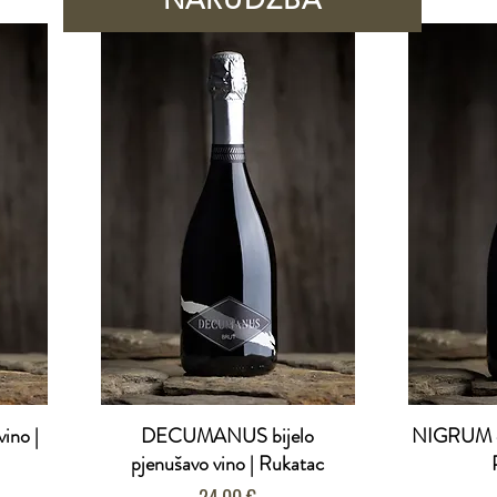
ino |
DECUMANUS bijelo
NIGRUM cr
pjenušavo vino | Rukatac
Cijena