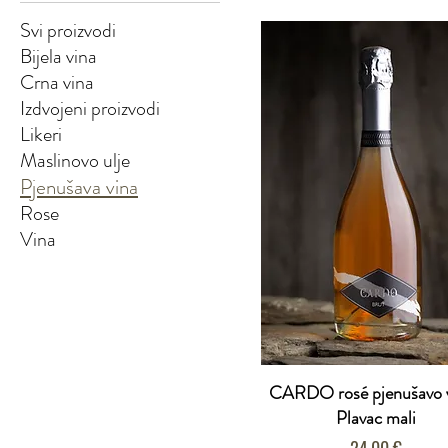
Svi proizvodi
Bijela vina
Crna vina
Izdvojeni proizvodi
Likeri
Maslinovo ulje
Pjenušava vina
Rose
Vina
CARDO rosé pjenušavo v
Plavac mali
Cijena