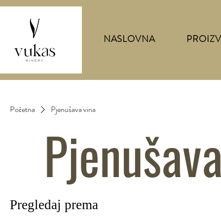
NASLOVNA
PROIZ
Početna
Pjenušava vina
Pjenušava
Pregledaj prema