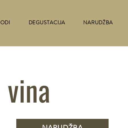
VODI
DEGUSTACIJA
NARUDŽBA
 vina
NARUDŽBA