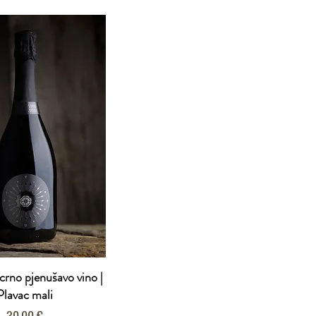
no pjenušavo vino |
Plavac mali
Cijena