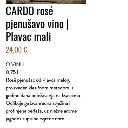
CARDO rosé
pjenušavo vino |
Plavac mali
Cijena
24,00 €
O VINU
0,75 l
Rosé pjenušac od Plavca malog,
proizveden klasičnom metodom, s
godinu dana odležavanja na kvascima.
Odlikuje ga izvanredna svježina i
profinjena perlaža, uz nježne arome
jagode i suptilne cvjetne note.