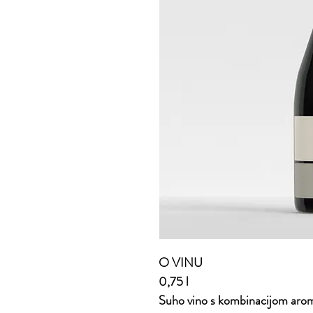
O VINU
0,75 l
Suho vino s kombinacijom aroma 