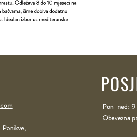
 hrastu. Odležava 8 do 10 mjeseci na
m bačvama, čime dobiva dodatnu
ru. Idealan izbor uz mediteranske
POSJ
.com​
Pon-ned: 9
Obavezna pr
 Ponikve,